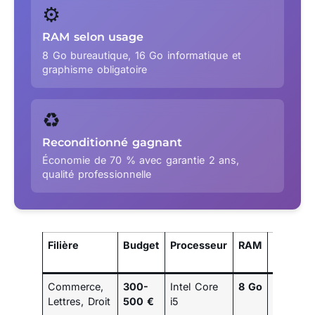
⚙️
RAM selon usage
8 Go bureautique, 16 Go informatique et
graphisme obligatoire
♻️
Reconditionné gagnant
Économie de 70 % avec garantie 2 ans,
qualité professionnelle
Filière
Budget
Processeur
RAM
Stockag
Commerce,
300-
Intel Core
8 Go
SSD 256
Lettres, Droit
500 €
i5
Go