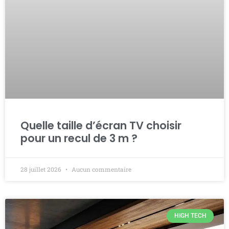
Quelle taille d’écran TV choisir
pour un recul de 3 m ?
28 juillet 2026
Aucun commentaire
HIGH TECH