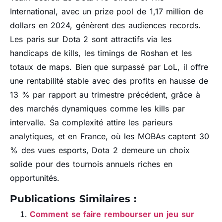
International, avec un prize pool de 1,17 million de
dollars en 2024, génèrent des audiences records.
Les paris sur Dota 2 sont attractifs via les
handicaps de kills, les timings de Roshan et les
totaux de maps. Bien que surpassé par LoL, il offre
une rentabilité stable avec des profits en hausse de
13 % par rapport au trimestre précédent, grâce à
des marchés dynamiques comme les kills par
intervalle. Sa complexité attire les parieurs
analytiques, et en France, où les MOBAs captent 30
% des vues esports, Dota 2 demeure un choix
solide pour des tournois annuels riches en
opportunités.
Publications Similaires :
Comment se faire rembourser un jeu sur