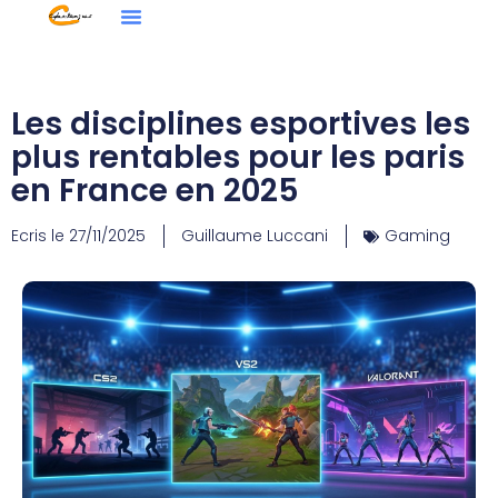
Web & App
Les disciplines esportives les
plus rentables pour les paris
en France en 2025
Ecris le
27/11/2025
Guillaume Luccani
Gaming