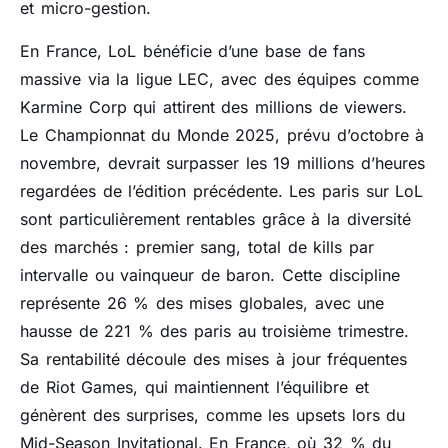
et micro-gestion.
En France, LoL bénéficie d’une base de fans
massive via la ligue LEC, avec des équipes comme
Karmine Corp qui attirent des millions de viewers.
Le Championnat du Monde 2025, prévu d’octobre à
novembre, devrait surpasser les 19 millions d’heures
regardées de l’édition précédente. Les paris sur LoL
sont particulièrement rentables grâce à la diversité
des marchés : premier sang, total de kills par
intervalle ou vainqueur de baron. Cette discipline
représente 26 % des mises globales, avec une
hausse de 221 % des paris au troisième trimestre.
Sa rentabilité découle des mises à jour fréquentes
de Riot Games, qui maintiennent l’équilibre et
génèrent des surprises, comme les upsets lors du
Mid-Season Invitational. En France, où 32 % du