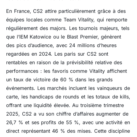
En France, CS2 attire particulièrement grâce à des
équipes locales comme Team Vitality, qui remporte
régulièrement des majors. Les tournois majeurs, tels
que l’IEM Katowice ou le Blast Premier, génèrent
des pics d’audience, avec 24 millions d’heures
regardées en 2024. Les paris sur CS2 sont
rentables en raison de la prévisibilité relative des
performances : les favoris comme Vitality affichent
un taux de victoire de 60 % dans les grands
événements. Les marchés incluent les vainqueurs de
carte, les handicaps de rounds et les totaux de kills,
offrant une liquidité élevée. Au troisième trimestre
2025, CS2 a vu son chiffre d’affaires augmenter de
26,7 % et ses profits de 55 %, avec une activité en
direct représentant 46 % des mises. Cette discipline