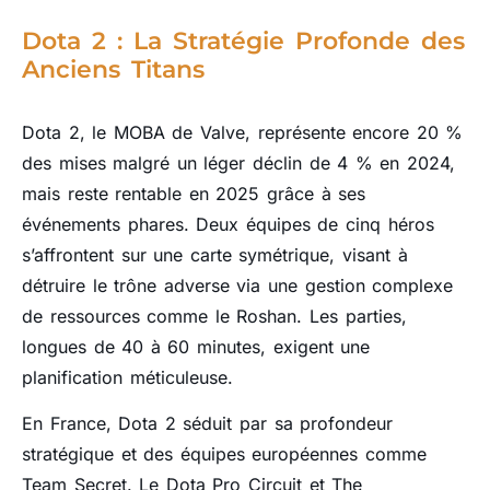
Dota 2 : La Stratégie Profonde des
Anciens Titans
Dota 2, le MOBA de Valve, représente encore 20 %
des mises malgré un léger déclin de 4 % en 2024,
mais reste rentable en 2025 grâce à ses
événements phares. Deux équipes de cinq héros
s’affrontent sur une carte symétrique, visant à
détruire le trône adverse via une gestion complexe
de ressources comme le Roshan. Les parties,
longues de 40 à 60 minutes, exigent une
planification méticuleuse.
En France, Dota 2 séduit par sa profondeur
stratégique et des équipes européennes comme
Team Secret. Le Dota Pro Circuit et The