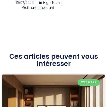
15/07/2026
High Tech
Guillaume Luccani
Ces articles peuvent vous
intéresser
WEB & APP