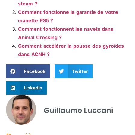
steam ?
Comment fonctionne la garantie de votre
manette PS5 ?
Comment fonctionnent les navets dans
Animal Crossing ?
Comment accélérer la pousse des gyroïdes
dans ACNH ?
Facebook
Twitter
LinkedIn
Guillaume Luccani