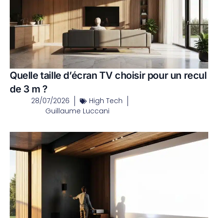
Quelle taille d’écran TV choisir pour un recul
de 3 m ?
28/07/2026
High Tech
Guillaume Luccani